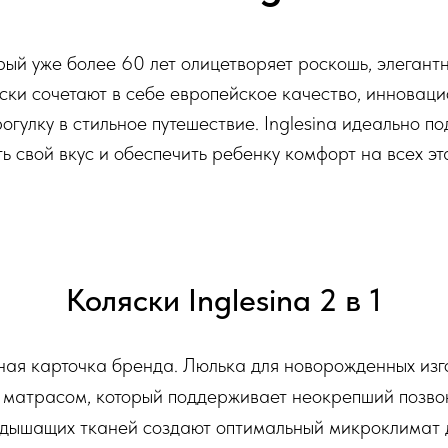
орый уже более 60 лет олицетворяет роскошь, элегант
яски сочетают в себе европейское качество, инновац
гулку в стильное путешествие. Inglesina идеально по
ть свой вкус и обеспечить ребенку комфорт на всех эт
Коляски Inglesina 2 в 1
итная карточка бренда. Люлька для новорожденных из
 матрасом, который поддерживает неокрепший позво
з дышащих тканей создают оптимальный микроклимат 