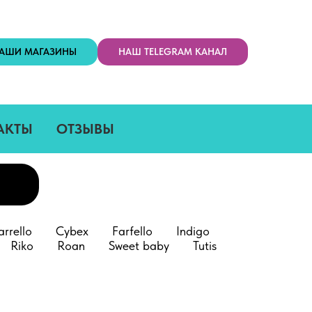
АШИ МАГАЗИНЫ
НАШ TELEGRAM КАНАЛ
АКТЫ
ОТЗЫВЫ
arrello
Cybex
Farfello
Indigo
Riko
Roan
Sweet baby
Tutis