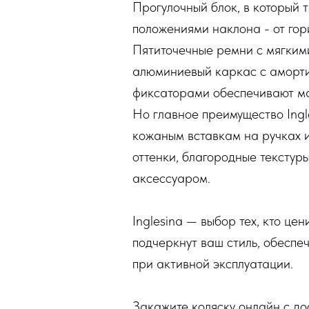
Прогулочный блок, в который 
положениями наклона - от гор
Пятиточечные ремни с мягким
алюминиевый каркас с аморти
фиксаторами обеспечивают ман
Но главное преимущество Ingl
кожаным вставкам на ручках 
оттенки, благородные текстур
аксессуаром.
Inglesina — выбор тех, кто це
подчеркнут ваш стиль, обеспе
при активной эксплуатации.
Закажите коляску онлайн с дос