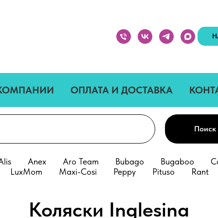
Н
КОМПАНИИ
ОПЛАТА И ДОСТАВКА
КОНТ
Поиск
Alis
Anex
Aro Team
Bubago
Bugaboo
C
LuxMom
Maxi-Cosi
Peppy
Pituso
Rant
Коляски Inglesina