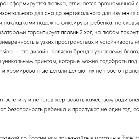
трансформируется люлька, отличается эргономичной 
изонтального для сна до вертикального для изучения
и накладками надежно фиксируют ребенка, не сковы
заторами гарантирует плавный ход на любом покрыт
евренность в узких пространствах и устойчивость н
esina — это дизайн. Коляски бренда узнаваемы благ
и уникальным принтам, которые можно подобрать под
ы и хромированные детали делают их не просто тран
нит эстетику и не готов жертвовать качеством ради вн
чат безопасность ребенка и прослужат не один год, 
тавкой по России или приезжайте в магазин в Туле ил