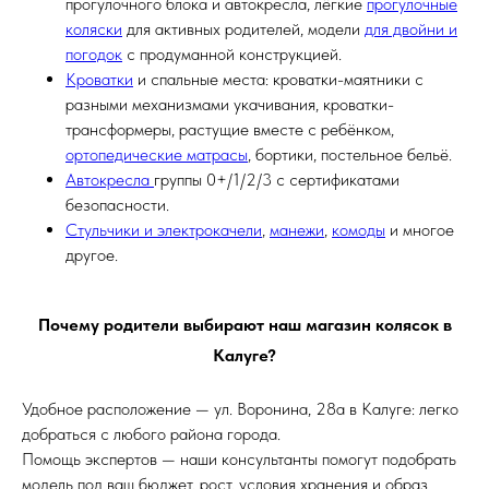
прогулочного блока и автокресла, лёгкие
прогулочные
коляски
для активных родителей, модели
для двойни и
погодок
с продуманной конструкцией.
Кроватки
и спальные места: кроватки-маятники с
разными механизмами укачивания, кроватки-
трансформеры, растущие вместе с ребёнком,
ортопедические матрасы
, бортики, постельное бельё.
Автокресла
группы 0+/1/2/3 с сертификатами
безопасности.
Стульчики и электрокачели
,
манежи
,
комоды
и многое
другое.
Почему родители выбирают наш магазин колясок в
Калуге?
Удобное расположение — ул. Воронина, 28а в Калуге: легко
добраться с любого района города.
Помощь экспертов — наши консультанты помогут подобрать
модель под ваш бюджет, рост, условия хранения и образ