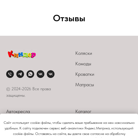
Отзывы
Коляски
Комоды
Кроватки
Матрасы
© 2024-2026 Все права
защищены.
Автокресла
Каталог
Стульчики
О компании
Сайт использует cookie-файлы, чтобы сделать ваше пребывание на нем максимально
удобным. К сайту подключен сервис веб-аналитики Яндекс.Метрика, использующий
Манежи
Оплата и доставка
cookie-файлы. Оставаясь на сайте, вы даете свое согласие на обработку