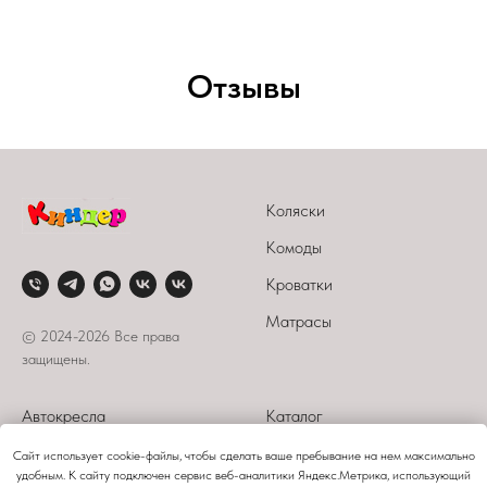
Отзывы
Коляски
Комоды
Кроватки
Матрасы
© 2024-2026 Все права
защищены.
Автокресла
Каталог
Стульчики
О компании
Сайт использует cookie-файлы, чтобы сделать ваше пребывание на нем максимально
удобным. К сайту подключен сервис веб-аналитики Яндекс.Метрика, использующий