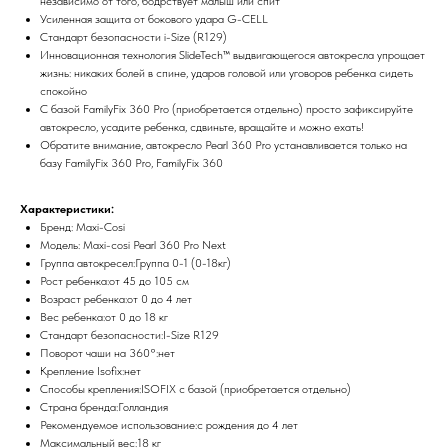
независимо от того, бодрствует малыш или спит
Усиленная защита от бокового удара G-CELL
Стандарт безопасности i-Size (R129)
Инновационная технология SlideTech™ выдвигающегося автокресла упрощает
жизнь: никаких болей в спине, ударов головой или уговоров ребенка сидеть
спокойно
С базой FamilyFix 360 Pro (приобретается отдельно) просто зафиксируйте
автокресло, усадите ребенка, сдвиньте, вращайте и можно ехать!
Обратите внимание, автокресло Pearl 360 Pro устанавливается только на
базу FamilyFix 360 Pro, FamilyFix 360
Характеристики:
Бренд: Maxi-Cosi
Модель: Maxi-cosi Pearl 360 Pro Next
Группа автокресел:Группа 0-1 (0-18кг)
Рост ребенка:от 45 до 105 см
Возраст ребенка:от 0 до 4 лет
Вес ребенка:от 0 до 18 кг
Стандарт безопасности:I-Size R129
Поворот чаши на 360°:нет
Крепление Isofix:нет
Способы крепления:ISOFIX с базой (приобретается отдельно)
Страна бренда:Голландия
Рекомендуемое использование:с рождения до 4 лет
Максимальный вес:18 кг