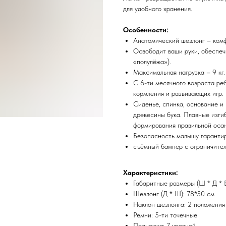
для удобного хранения.
Особенности:
Анатомический шезлонг – комф
Освободит ваши руки, обеспеч
«полулёжа»).
Максимальная нагрузка – 9 кг.
С 6-ти месячного возраста реб
кормления и развивающих игр.
Сиденье, спинка, основание и
древесины бука. Плавные изги
формирования правильной осан
Безопасность малышу гаранти
съёмный бампер с ограничител
Характеристики:
Габаритные размеры (Ш * Д * 
Шезлонг (Д * Ш): 78*50 см
Наклон шезлонга: 2 положения
Ремни: 5-ти точечные
Подножка: 7 уровней