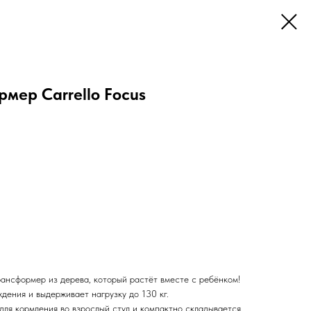
мер Carrello Focus
рансформер из дерева, который растёт вместе с ребёнком!
дения и выдерживает нагрузку до 130 кг.
для кормления во взрослый стул и компактно складывается