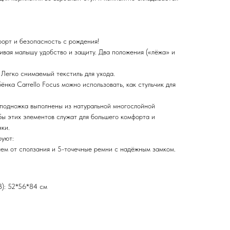
орт и безопасность с рождения!
ивая малышу удобство и защиту. Два положения («лёжа» и
 Легко снимаемый текстиль для ухода.
ёнка Carrello Focus можно использовать, как стульчик для
 подножка выполнены из натуральной многослойной
бы этих элементов служат для большего комфорта и
ки.
руют:
ем от сползания и 5-точечные ремни с надёжным замком.
В): 52*56*84 см