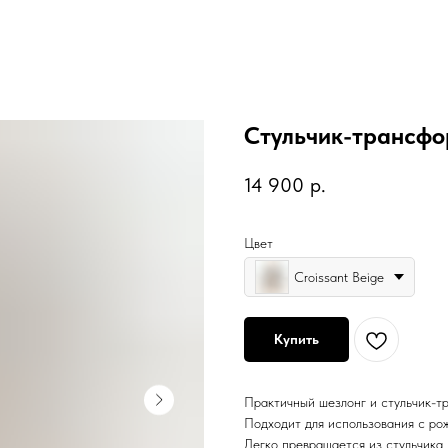
Cтульчик-трансфор
14 900
р.
Цвет
Croissant Beige
Купить
Практичный шезлонг и стульчик-т
Подходит для использования с рож
Легко превращается из стульчика 