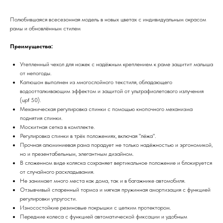
Полюбившаяся всесезонная модель в новых цветах с индивидуальным окрасом
рамы и обновлённым стилем
Преимущества:
Утепленный чехол для ножек с надёжным креплением к раме защитит малыша
от непогоды.
Капюшон выполнен из многослойного текстиля, обладающего
водоотталкивающим эффектом и защитой от ультрафиолетового излучения
(upf 50).
Механическая регулировка спинки с помощью кнопочного механизма
поднятия спинки.
Москитная сетка в комплекте.
Регулировка спинки в трёх положениях, включая "лёжа".
Прочная алюминиевая рама порадует не только надёжностью и эргономикой,
но и презентабельным, элегантным дизайном.
В сложенном виде коляска сохраняет вертикальное положение и блокируется
от случайного раскладывания.
Не занимает много места как дома, так и в багажнике автомобиля.
Отзывчивый спаренный тормоз и мягкая пружинная амортизация с функцией
регулировки упругости.
Износостойкие резиновые покрышки с цепким протектором.
Передние колеса с функцией автоматической фиксации и удобным