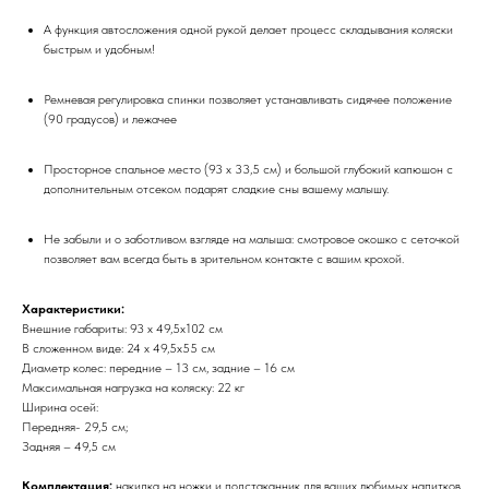
А функция автосложения одной рукой делает процесс складывания коляски
быстрым и удобным!
Ремневая регулировка спинки позволяет устанавливать сидячее положение
(90 градусов) и лежачее
Просторное спальное место (93 х 33,5 см) и большой глубокий капюшон с
дополнительным отсеком подарят сладкие сны вашему малышу.
Не забыли и о заботливом взгляде на малыша: смотровое окошко с сеточкой
позволяет вам всегда быть в зрительном контакте с вашим крохой.
Характеристики:
Внешние габариты: 93 х 49,5х102 см
В сложенном виде: 24 х 49,5х55 см
Диаметр колес: передние – 13 см, задние – 16 см
Максимальная нагрузка на коляску: 22 кг
Ширина осей:
Передняя- 29,5 см;
Задняя – 49,5 см
Комплектация:
накидка на ножки и подстаканник для ваших любимых напитков.