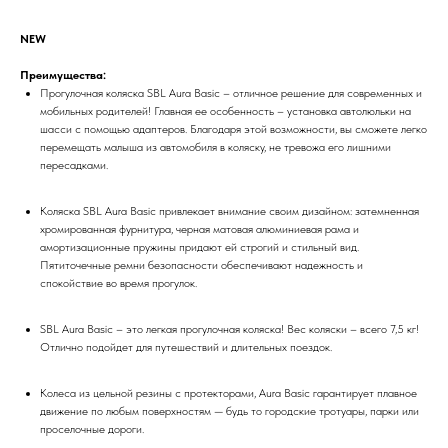
NEW
Преимущества:
Прогулочная коляска SBL Aura Basic – отличное решение для современных и
мобильных родителей! Главная ее особенность – установка автолюльки на
шасси с помощью адаптеров. Благодаря этой возможности, вы сможете легко
перемещать малыша из автомобиля в коляску, не тревожа его лишними
пересадками.
Коляска SBL Aura Basic привлекает внимание своим дизайном: затемненная
хромированная фурнитура, черная матовая алюминиевая рама и
амортизационные пружины придают ей строгий и стильный вид.
Пятиточечные ремни безопасности обеспечивают надежность и
спокойствие во время прогулок.
SBL Aura Basic – это легкая прогулочная коляска! Вес коляски – всего 7,5 кг!
Отлично подойдет для путешествий и длительных поездок.
Колеса из цельной резины с протекторами, Aura Basic гарантирует плавное
движение по любым поверхностям — будь то городские тротуары, парки или
проселочные дороги.