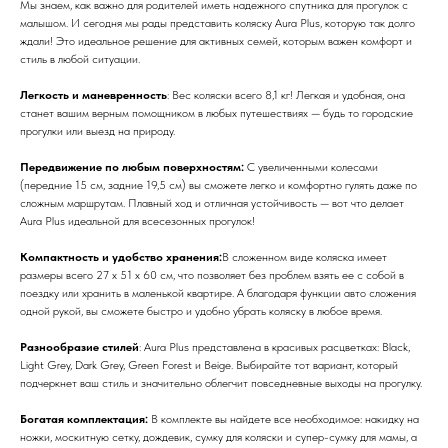
Мы знаем, как важно для родителей иметь надежного спутника для прогулок с
малышом. И сегодня мы рады представить коляску Aura Plus, которую так долго
ждали! Это идеальное решение для активных семей, которым важен комфорт и
стиль в любой ситуации.
Легкость и маневренность
: Вес коляски всего 8,1 кг! Легкая и удобная, она
станет вашим верным помощником в любых путешествиях — будь то городские
прогулки или выезд на природу.
Передвижение по любым поверхностям:
С увеличенными колесами
(передние 15 см, задние 19,5 см) вы сможете легко и комфортно гулять даже по
сложным маршрутам. Плавный ход и отличная устойчивость — вот что делает
Aura Plus идеальной для всесезонных прогулок!
Компактность и удобство хранения:
В сложенном виде коляска имеет
размеры всего 27 х 51 х 60 см, что позволяет без проблем взять ее с собой в
поездку или хранить в маленькой квартире. А благодаря функции авто сложения
одной рукой, вы сможете быстро и удобно убрать коляску в любое время.
Разнообразие стилей
: Aura Plus представлена в красивых расцветках: Black,
Light Grey, Dark Grey, Green Forest и Beige. Выбирайте тот вариант, который
подчеркнет ваш стиль и значительно облегчит повседневные выходы на прогулку.
Богатая комплектация:
В комплекте вы найдете все необходимое: накидку на
ножки, москитную сетку, дождевик, сумку для коляски и супер-сумку для мамы, а