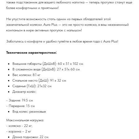
также подстаканник для вашего любимого напитка — теперь прогулки станут еще
более комфортными и приятными!
Не упустите возможность стать одним из первых обладателей этой
замечательной коляски. Aura Plus — это не просто коляска, а ваш незаменимый
компаньон в мире активных прогулок с малышом!
Заботьтесь о комфорте и удобно гуляйте в любое время года с Aura Plus!
Технические характеристики:
Внешние габариты (ДхШхВ): 60 х 51 х 102 см
В сложенном виде (ДхШхВ): 27 х 51х 60 см
Вес коляски: 8.1 кг
Спальное место (ДхШ): 91 x 32 см
Сиденье (ГхШ): 21х32 см
Диаметр колёс:
- Задние: 19.5 см
- Передние: 15 см
Вид колес: резиновые
Максимальная нагрузка:
- коляска - 22 кг;
- корзина – 2 кг
Длина подножки: 22 см