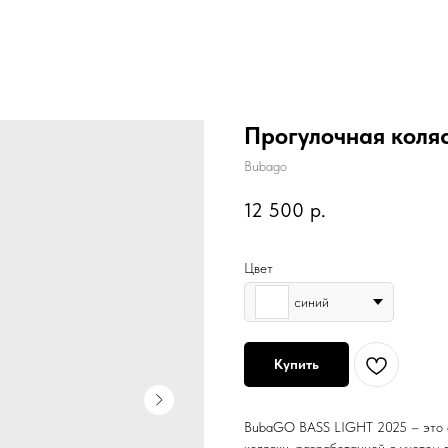
Прогулочная коляс
Bubago
12 500
р.
Цвет
синий
Купить
BubaGO BASS LIGHT 2025 – это о