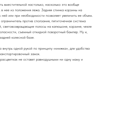
ть вместительной настолько, насколько это вообще
 в нее из положения лежа. Задняя спинка корзины на
к ней или при необходимости позволяет увеличить ее объем.
 ограничитель против сползания, пятиточечная система
й, световозвращающие полосы на капюшоне, корзине, чехле
зопасности, съемный откидной поворотный бампер. Ну и,
задней колесной базе.
ю внутрь одной рукой по принципу «книжка», для удобства
ранспортировочный замок.
 расцветках не оставят равнодушными ни одну маму и