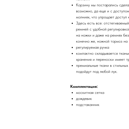
Корзину мы постарались сдела
возможно, да еще и с доступом
молниях, что упрощает доступ 
Здесь есть все: отстегиваемый
ремней с удобной регулировко
на ножки и даже на ремнях бе
конечно же, ножной тормоз на 
регулируемая ручка
компактно складывается ткань
хранения и переноски имеет т
премиальные ткани в стильных
подойдут под любой лук.
Комплектация:
москитная сетка
дождевик
подстаканник