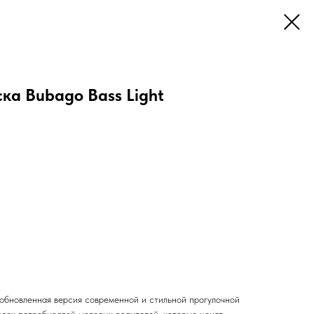
ка Bubago Bass Light
бновленная версия современной и стильной прогулочной