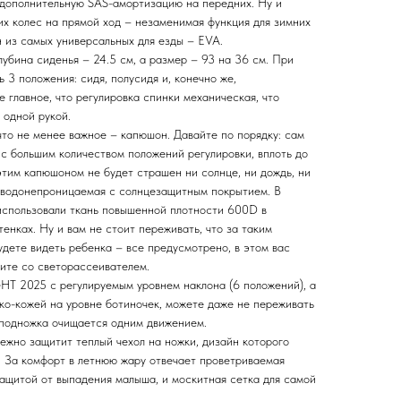
е дополнительную SAS-амортизацию на передних. Ну и
х колес на прямой ход – незаменимая функция для зимних
н из самых универсальных для езды – EVA.
убина сиденья – 24.5 см, а размер – 93 на 36 см. При
ь 3 положения: сидя, полусидя и, конечно же,
 главное, что регулировка спинки механическая, что
 одной рукой.
что не менее важное – капюшон. Давайте по порядку: сам
 с большим количеством положений регулировки, вплоть до
тим капюшоном не будет страшен ни солнце, ни дождь, ни
 – водонепроницаемая с солнцезащитным покрытием. В
использовали ткань повышенной плотности 600D в
енках. Ну и вам не стоит переживать, что за таким
дете видеть ребенка – все предусмотрено, в этом вас
ните со светорассеивателем.
T 2025 с регулируемым уровнем наклона (6 положений), а
эко-кожей на уровне ботиночек, можете даже не переживать
– подножка очищается одним движением.
ежно защитит теплый чехол на ножки, дизайн которого
. За комфорт в летнюю жару отвечает проветриваемая
защитой от выпадения малыша, и москитная сетка для самой