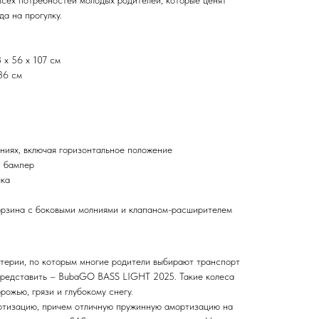
всех потребностей молодых родителей, которые ценят
да на прогулку.
 x 56 х 107 см
36 см
ениях, включая горизонтальное положение
й бампер
чка
орзина с боковыми молниями и клапаном-расширителем
терии, по которым многие родители выбирают транспорт
 представить – BubaGO BASS LIGHT 2025. Такие колеса
рожью, грязи и глубокому снегу.
ртизацию, причем отличную пружинную амортизацию на