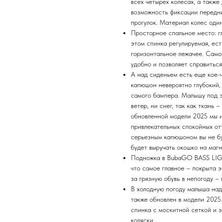
всех четырех колесах, а такж
возможность фиксации передни
прогулок. Материал колес оди
Просторное спальное место: гл
этом спинка регулируемая, ест
горизонтальное лежачее. Самое
удобно и позволяет справиться
А над сиденьем есть еще кое-
капюшон невероятно глубокий,
самого бампера. Малышу под э
ветер, ни снег, так как ткань
обновленной модели 2025 мы 
привлекательных спокойных отт
серьезным капюшоном вы не бу
будет выручать окошко на маг
Подножка в BubaGO BASS LIGH
что самое главное – покрыта 
за грязную обувь в непогоду 
В холодную погоду малыша над
также обновлен в модели 2025
спинка с москитной сеткой и 
коляски.