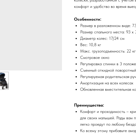
коляски, разработанной с учетом 
комфорт и удобство во время выез
Особенности:
Размер в разложенном виде: 73
Размер спального места: 93 х 
Диаметр колес: 17/24 см
Вес: 10,8 кг
Макс. грузоподъемность: 22 кг
Смотровое окно
Регулировка спинки в 3 полож
Съемный откидной поворотны
Регулируемая родительская ру
Амортизация на всех колесах
Обновленная вместительная к
Преимущества:
Комфорт и проходимость – кри
для своих малышей. Рады вам
легко проедут по любому бездо
Ко всему этому прибавьте амо