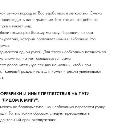
ной ручкой порадует Вас удобством и легкостью. Смена
происходит в одно движение. Вот только что ребенок
 уже изучает мир.
обавит комфорта Вашему малышу. Передние колеса
олиуретана, который поглощает шумы и вибрацию. На
ормоз.
адывается одной рукой. Для этого необходимо потянуть за
ма сложится начнет складываться сама.
ет дополнительную секцию на молнии, чтобы при
о. Тканевый разделитель для ножек и ремни увеличивают
ия.
ОРЕБРИКИ И ИНЫЕ ПРЕПЯТСТВИЯ НА ПУТИ
"ЛИЦОМ К МИРУ".
ъехать на бордюр/ступеньку необходимо перевести ручку
ад». Только таким образом следует преодолевать
 длительный срок эксплуатации.