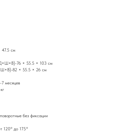
 47.5 см
(Д×Ш×В)-76 × 55.5 × 103 см
×Ш×В)-82 × 55.5 × 26 см
-7 месяцев
кг
 поворотные без фиксации
т 120° до 175°