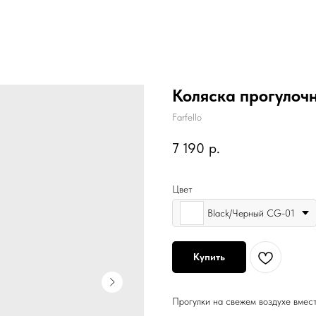
Коляска прогулочн
Farfello
7 190
р.
Цвет
Black/Черный CG-01
Купить
Прогулки на свежем воздухе вмес