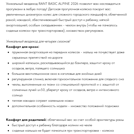
Уникальный вездеход RANT BASIC ALPINE 2026 позволит вам наслаждаться
прогулками в любую погоду! Детская прогулочная коляска покорит вас:
увеличенным диаметром колес для сложного городского ландшафта; облегченной
рамой; накидкой, обеспечивающей быстрый доступ к ребенку; мягкой
амортизацией; особым складыванием - чехлом внутрь (чтобы не пачкалось
сиденье коляски при транспортировке); множеством регулировок.
Уникальный вездеход для четырех сезонов!
Комфорт для крохи:
пружинная амортизация на передних колесах - малыш не почувствует даже
серьезных препятствий на дороге
широкий капюшон, раскладывающийся до бампера, защитит кроху от
осадков, ветра, палящего солнышка
большое вентиляционное окно в изголовье для знойных дней
регулируемая спинка, включая горизонтальное положение для сладкого сна
чехлы, выполненные из ткани со специальной пропиткой и с защитой от
солнечных лучей uv50, уберегут кроху от осадков, ветра и интенсивного
солнца
теплая накидка согреет маленькие ножки
дополнительная особенность модели - множество положений подножки
Комфорт для родителей:
облегченный вес за счет особой архитектуры рамы
быстрый доступ к ребенку благодаря молнии на чехле
сиденье малыша не будет пачкаться при транспортировке - коляска