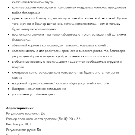
складывается чехлом внутрь
крупные задние колеса, как в полноценных модульных колясках, преодолеют
любое бездорожье
ручка коляски и бампер отделаны практичной и эффектной экокожей. Кроме
того, и ручка, и бампер дополнены мягким наполнителем - вам и малышу
будет невероятно комфортно.
подножка из экокожи - вы легко избавитесь от грязи, оставленной детскими
ботиночками
объемный карман в капюшоне для телефона, кошелька, ключей…
коляска идеальна для родителей среднего и высокого роста. Но, благодаря
регулируемой ручке, модель подойдет и невысоким мамам и папам
в объемную корзину с жестким дном поместятся необходимые игрушки и
покупки
смотровое сетчатое окошечко в капюшоне - вы будете знать, чем занят
малыш
надежный тормоз-”качелька” оставит обувь родителей в чистоте
быстрое и компактное складывание
роскошные устойчивые цвета
Характеристики:
Регулировка подножки: Да
Размер спального места прогулки (ДхШ): 90 x 36
Вес Товара: 10.3
Регулируемая ручка: Да
Ручка – бампер: съемная