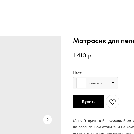
Матрасик для пел
1 410
р.
Цвет
зайчата
Купить
Мягкий, приятный и красивый матр
на пеленальном столике, и на ком
никого не оставят равнодушными.