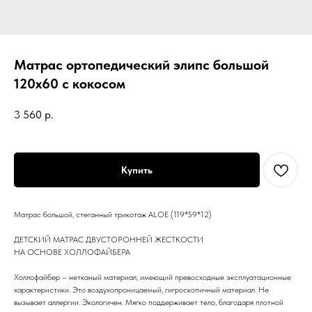
Матрас ортопедический элипс большой
120х60 с кокосом
3 560
р.
Купить
Матрас большой, стеганный трикотаж ALOE (119*59*12)
ДЕТСКИЙ МАТРАС ДВУСТОРОННЕЙ ЖЕСТКОСТИ
НА ОСНОВЕ ХОЛЛОФАЙБЕРА
Холлофайбер – нетканый материал, имеющий превосходные эксплуатационные
характеристики. Это воздухопроницаемый, гигроскопичный материал. Не
вызывает аллергии. Экологичен. Мягко поддерживает тело, благодаря плотной