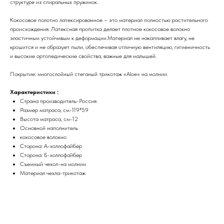
структуре из спиральных пружинок.
Кокосовое полотно латексированное – это материал полностью растительного
происхождения. Латексная пропитка делает плотное кокосовое волокно
эластичным устойчивым к деформации.Материал не накапливает влагу, не
крошится и не образует пыли, обеспечивая отличную вентиляцию, гигиеничность
и высокие ортопедические свойства, важные для малышей.
Покрытие: многослойный стеганый трикотаж «Aloe» на молнии.
Характеристики :
Страна производитель-Россия
Размер матраса, см-119*59
Высота матраса, см-12
Основной наполнитель
кокосовое волокно
Сторона: А-холлофайбер
Сторона: Б-холлофайбер
Съемный чехол-на молнии
Материал чехла-трикотаж