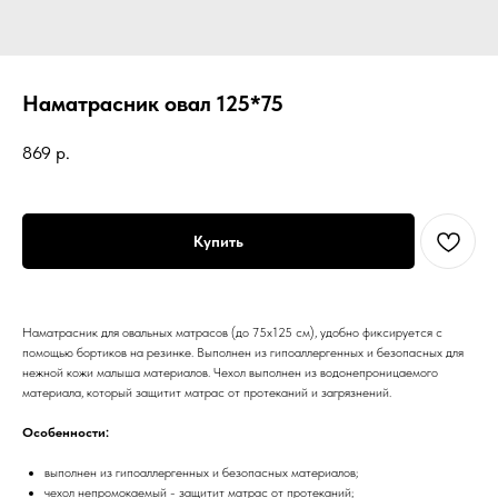
Наматрасник овал 125*75
869
р.
Купить
Наматрасник для овальных матрасов (до 75х125 см), удобно фиксируется с
помощью бортиков на резинке. Выполнен из гипоаллергенных и безопасных для
нежной кожи малыша материалов. Чехол выполнен из водонепроницаемого
материала, который защитит матрас от протеканий и загрязнений.
Особенности:
выполнен из гипоаллергенных и безопасных материалов;
чехол непромокаемый - защитит матрас от протеканий;