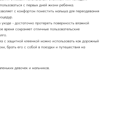
ользоваться с первых дней жизни ребенка.
озволяет с комфортом поместить малыша для переодевания
роцедур.
 уходе - достаточно протереть поверхность влажной
ое время сохраняет отличные пользовательские
лго.
ла с защитной клеенкой можно использовать как дорожный
охи, брать его с собой в поездки и путешествия на
леньких девочек и мальчиков.