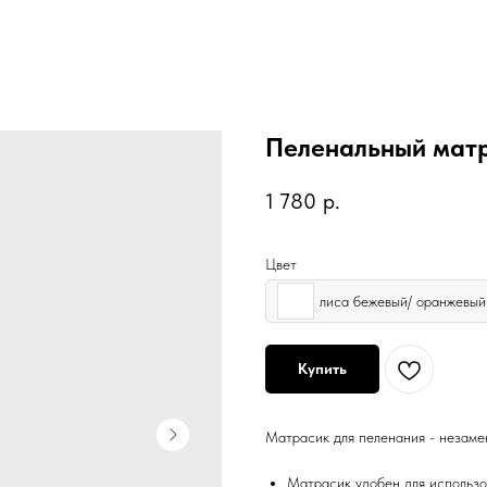
Пеленальный матр
1 780
р.
Цвет
лиса бежевый/ оранжевый
Купить
Матрасик для пеленания - незаме
Матрасик удобен для использо