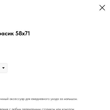
асик 58х71
нимый аксессуар для ежедневного ухода за малышом.
вания с любым пеленальным столиком или комодом.