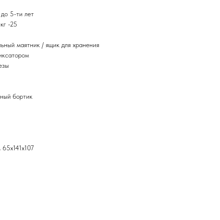
до 5-ти лет
кг -25
ьный маятник / ящик для хранения
иксатором
езы
ный бортик
 65х141х107