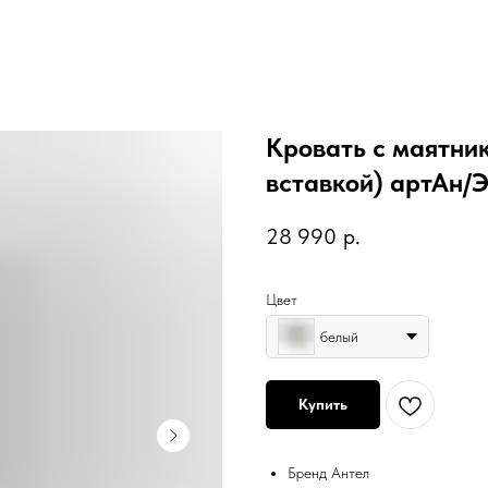
Кровать с маятник
вставкой) артАн/Э
28 990
р.
Цвет
белый
Купить
Бренд Антел