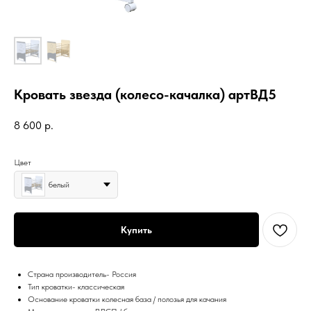
Кровать звезда (колесо-качалка) артВД5
8 600
р.
Цвет
белый
Купить
Страна производитель- Россия
Тип кроватки- классическая
Основание кроватки колесная база / полозья для качания