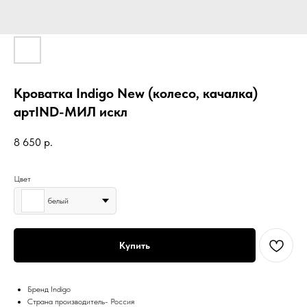
Кроватка Indigo New (колесо, качалка)
артIND-МИЛ искл
8 650
р.
Цвет
белый
Купить
Бренд Indigo
Страна производитель- Россия