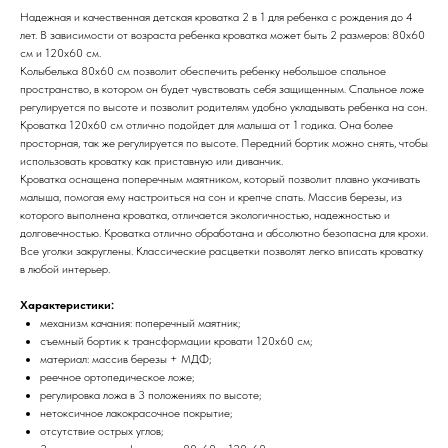
Надежная и качественная детская кроватка 2 в 1 для ребенка с рождения до 4
лет. В зависимости от возраста ребенка кроватка может быть 2 размеров: 80х60
см и 120х60 см.
Колыбелька 80х60 см позволит обеспечить ребенку небольшое спальное
пространство, в котором он будет чувствовать себя защищенным. Спальное ложе
регулируется по высоте и позволит родителям удобно укладывать ребенка на сон.
Кроватка 120х60 см отлично подойдет для малыша от 1 годика. Она более
просторная, так же регулируется по высоте. Передний бортик можно снять, чтобы
использовать кроватку как приставную или диванчик.
Кроватка оснащена поперечным маятником, который позволит плавно укачивать
малыша, помогая ему настроиться на сон и крепче спать. Массив березы, из
которого выполнена кроватка, отличается экологичностью, надежностью и
долговечностью. Кроватка отлично обработана и абсолютно безопасна для крохи.
Все уголки закруглены. Классические расцветки позволят легко вписать кроватку
в любой интерьер.
Характеристики:
механизм качания: поперечный маятник;
съемный бортик к трансформации кровати 120х60 см;
материал: массив березы + МДФ;
реечное ортопедическое ложе;
регулировка ложа в 3 положениях по высоте;
нетоксичное лакокрасочное покрытие;
отсутствие острых углов;