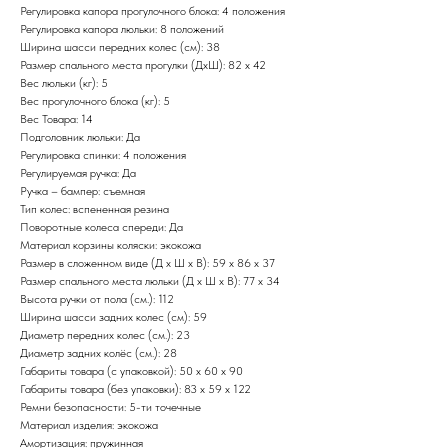
Регулировка капора прогулочного блока: 4 положения
Регулировка капора люльки: 8 положений
Ширина шасси передних колес (см): 38
Размер спального места прогулки (ДхШ): 82 x 42
Вес люльки (кг): 5
Вес прогулочного блока (кг): 5
Вес Товара: 14
Подголовник люльки: Да
Регулировка спинки: 4 положения
Регулируемая ручка: Да
Ручка – бампер: съемная
Тип колес: вспененная резина
Поворотные колеса спереди: Да
Материал корзины коляски: экокожа
Размер в сложенном виде (Д x Ш x В): 59 x 86 x 37
Размер спального места люльки (Д x Ш x В): 77 x 34
Высота ручки от пола (см.): 112
Ширина шасси задних колес (см): 59
Диаметр передних колес (см.): 23
Диаметр задних колёс (см.): 28
Габариты товара (с упаковкой): 50 x 60 x 90
Габариты товара (без упаковки): 83 x 59 x 122
Ремни безопасности: 5-ти точечные
Материал изделия: экокожа
Амортизация: пружинная