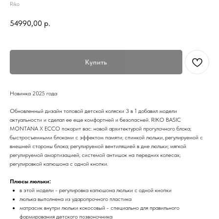
Riko
54990,00
р.
Купить
Новинка 2025 года
Обновленный дизайн топовой детской коляски 3 в 1 добавил модели
актуальности и сделал ее еще комфортней и безопасней. RIKO BASIC
MONTANA X ECCO покорит вас: новой архитектурой прогулочного блока;
быстросъемными блоками с эффектом памяти; спинкой люльки, регулируемой с
внешней стороны блока; регулируемой вентиляцией в дне люльки; мягкой
регулируемой амортизацией; системой антишок на передних колесах;
регулировкой капюшона с одной кнопки.
Плюсы люльки:
в этой модели - регулировка капюшона люльки с одной кнопки
люлька выполнена из ударопрочного пластика
матрасик внутри люльки кокосовый - специально для правильного
формирования детского позвоночника