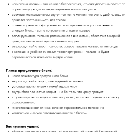
накидка на молнии - вам не надо беспокоиться, что она упадет или улетит от
порыва ветра, когда вы перекладываете малыша на улице
съемные хлопковые чехлы внутри так же на молнии, что очень удобно, ведь их
придется часто вынимать для стирки
спинка поднимается/опускается с помощью вентиля, расположенного
снаружи блока, - вы не потревожите спящего малыша
регулируемая вентиляция, размещенная в дне люльки, обеспечит в жаркий
день дополнительный приток свежего воздуха
ветрозащитный отворот полностью закроет вашего малыша от непогоды
в капюшоне удобная ручка для транспортировки - люлька не будет
перевешиваться, даже если внутри малыш ​​
Плюсы прогулочного блока:
новая архитектура прогулочного блока
ветрозащитный отворот, фиксируемый на магнит
устанавливается лицом к маме/лицом к миру
внутри блок полностью закрыт - не бойтесь, что кроху продует
вторая подножка - когда малыш подрастет, то сможет садиться в коляску
самостоятельно
многопозиционная спинка, включая горизонтальное положение
компактное и легкое складывание вместе с блоком
Вас приятно удивят:
обновленная рама с регулируемой амортизацией и полной блокировкой