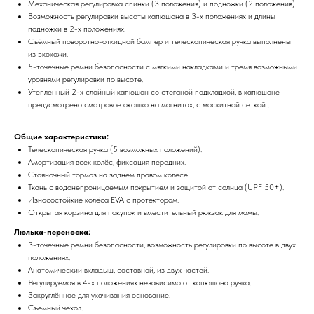
Механическая регулировка спинки (3 положения) и подножки (2 положения).
Возможность регулировки высоты капюшона в 3-х положениях и длины
подножки в 2-х положениях.
Съёмный поворотно-откидной бампер и телескопическая ручка выполнены
из экокожи.
5-точечные ремни безопасности с мягкими накладками и тремя возможными
уровнями регулировки по высоте.
Утепленный 2-х слойный капюшон со стёганой подкладкой, в капюшоне
предусмотрено смотровое окошко на магнитах, с москитной сеткой .
Общие характеристики:
Телескопическая ручка (5 возможных положений).
Амортизация всех колёс, фиксация передних.
Стояночный тормоз на заднем правом колесе.
Ткань с водонепроницаемым покрытием и защитой от солнца (UPF 50+).
Износостойкие колёса EVA с протектором.
Открытая корзина для покупок и вместительный рюкзак для мамы.
Люлька-переноска:
3-точечные ремни безопасности, возможность регулировки по высоте в двух
положениях.
Анатомический вкладыш, составной, из двух частей.
Регулируемая в 4-х положениях независимо от капюшона ручка.
Закруглённое для укачивания основание.
Съёмный чехол.