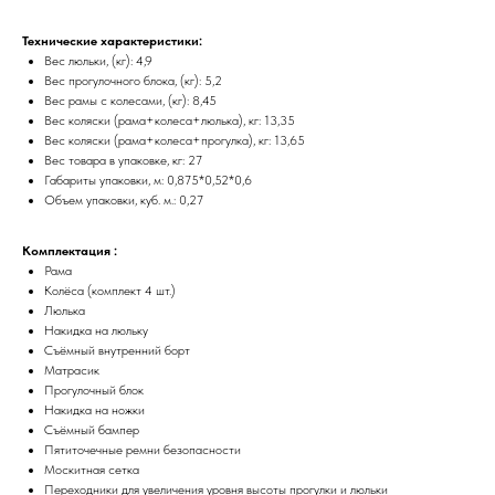
Технические характеристики:
Вес люльки, (кг): 4,9
Вес прогулочного блока, (кг): 5,2
Вес рамы с колесами, (кг): 8,45
Вес коляски (рама+колеса+люлька), кг: 13,35
Вес коляски (рама+колеса+прогулка), кг: 13,65
Вес товара в упаковке, кг: 27
Габариты упаковки, м: 0,875*0,52*0,6
Объем упаковки, куб. м.: 0,27
Комплектация :
Рама
Колёса (комплект 4 шт.)
Люлька
Накидка на люльку
Съёмный внутренний борт
Матрасик
Прогулочный блок
Накидка на ножки
Съёмный бампер
Пятиточечные ремни безопасности
Москитная сетка
Переходники для увеличения уровня высоты прогулки и люльки