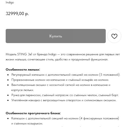
Indigo
32999,00
р.
Купить
Модель STING 3в1 от бренда Indigo — это современное решение для первых лет
жизни малыша, сочетающее стиль, удобство и продуманный функционал.
Особенности люльки:
Регулируемый капюшон с дополнительной секцией на молнии (5 положений).
Прорезиненные молнии на капюшоне и съёмный козырёк на молнии.
Вентиляционные окошки с москитной сеткой на молнии в капюшоне и
корпусе люльки.
Ручка для переноски, съёмный матрасик со съёмным чехлом, съемный борт.
Утеплённая накидка с ветрозащитным отворотом и силиконовым окошком.
Особенности прогулочного блока:
Капюшон с дополнительной секцией на молнии (4 фиксируемых положения)
и съёмным козырьком.