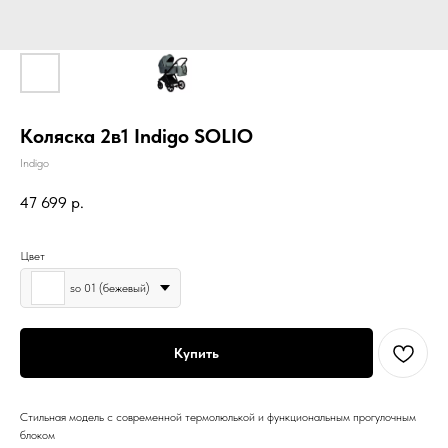
Коляска 2в1 Indigo SOLIO
Indigo
47 699
р.
Цвет
so 01 (бежевый)
Купить
Стильная модель с современной термолюлькой и функциональным прогулочным
блоком