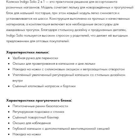
Коляска Indigo Solio 2 в 1 — это практичное решение для ассортимента
розничных магазинов. Модель сочетает люльку для новорождённых и прогулочный
блок для малышей постарше, при этом каждый модуль легко снимается и
устанавливается на шасси. Конструкция выполнена из прочных и качественных
материалов, а комплектация включает все необходимые аксессуары для
ежедневных прогулок. Благодаря стильному дизайну и продуманным деталям,
Indigo Solio пользуется высоким спросом у родителей, что делает её выгодным
предложением для оптовых покупателей.
Характеристики люльки:
Удобная ручка для переноски
Окошки для проветривания в капюшоне и дне люльки
Накидка на ножки с силиконовым окошком и ветрозащитным отворотом
Утеплённый увеличенный регулируемый капюшон cо стильным дизайном
внутри
Съёмный хлопковый матрасик и бортики
Характеристики прогулочного блока:
Пятиточечные ремни безопасности
Регулируемая подножка и спинка
Съёмный поворотный бампер
Окошко для наблюдения
Глубокий капюшон с дополнительной вентиляционной секцией
Накидка на ножки