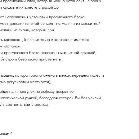
й прогулочный блок, который можно установить в обоих
и сложите их вместе с рамой до
от направления установки прогулочного блока.
меет дополнительный сегмент на молнии из москитной
молнии из ткани, который при
ть капюшон. Дополнительно в капюшоне имеется
м клапаном.
и прогулочного блока оснащены магнитной пряжкой,
 быстро и безопасно пристегнуть
изацию, которая расположена в вилках передних колёс и
тью регулировки жесткости),
ойдет для прогулок по любому покрытию.
ескопической ручкой, благодаря которой Вы без усилий
 в соответствии с ростом.
инки: 4