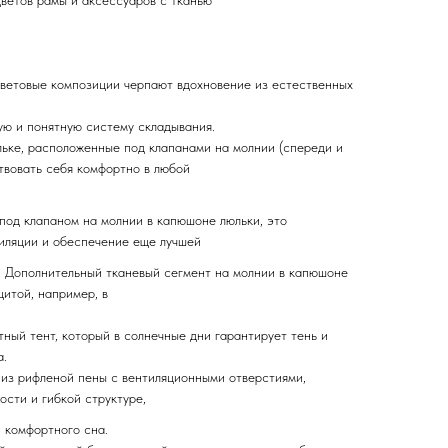
цветов рамы и аксессуаров с тканью
ветовые композиции черпают вдохновение из естественных
ю и понятную систему складывания.
льке, расположенные под клапанами на молнии (спереди и
твовать себя комфортно в любой
под клапаном на молнии в капюшоне люльки, это
иляции и обеспечение еще лучшей
и. Дополнительный тканевый сегмент на молнии в капюшоне
итой, например, в
ный тент, который в солнечные дни гарантирует тень и
а.
 из рифленой пены с вентиляционными отверстиями,
ости и гибкой структуре,
 комфортного сна.