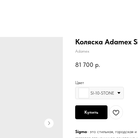
Коляска Adamex Si
Adamex
81 700
р.
Цвет
SI-10-STONE
Купить
Sigma
- это стильная, городская 