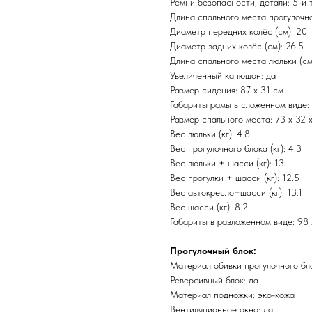
Ремни безопасности, детали: 5-и 
Длина спального места прогулочно
Диаметр передних колёс (см): 20
Диаметр задних колёс (см): 26.5
Длина спального места люльки (см
Увеличенный капюшон: да
Размер сидения: 87 х 31 см
Габариты рамы в сложенном виде: 
Размер спального места: 73 х 32 х
Вес люльки (кг): 4.8
Вес прогулочного блока (кг): 4.3
Вес люльки + шасси (кг): 13
Вес прогулки + шасси (кг): 12.5
Вес автокресло+шасси (кг): 13.1
Вес шасси (кг): 8.2
Габариты в разложенном виде: 98 х
Прогулочный блок:
Материал обивки прогулочного бло
Реверсивный блок: да
Материал подножки: эко-кожа
Вентиляционное окно: да