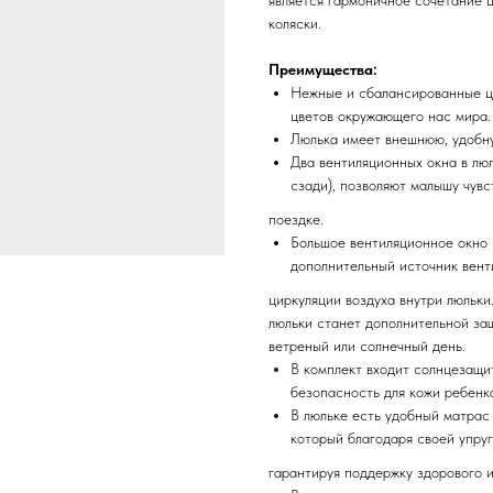
является гармоничное сочетание 
коляски.
Преимущества:
Нежные и сбалансированные ц
цветов окружающего нас мира.
Люлька имеет внешнюю, удобну
Два вентиляционных окна в лю
сзади), позволяют малышу чувс
поездке.
Большое вентиляционное окно 
дополнительный источник вент
циркуляции воздуха внутри люльк
люльки станет дополнительной защ
ветреный или солнечный день.
В комплект входит солнцезащит
безопасность для кожи ребенк
В люльке есть удобный матрас
который благодаря своей упруг
гарантируя поддержку здорового и