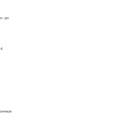
м: да
 4
каневая