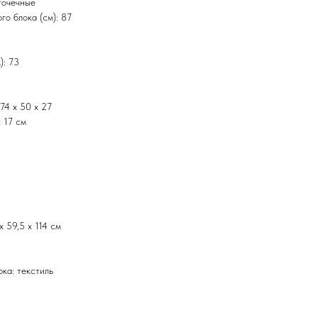
точечные
го блока (см): 87
): 73
74 х 50 х 27
 17 см
 59,5 х 114 см
ка: текстиль