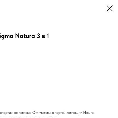
gma Natura 3 в 1
и спортивная коляска. Отличительно чертой коллекции Natura