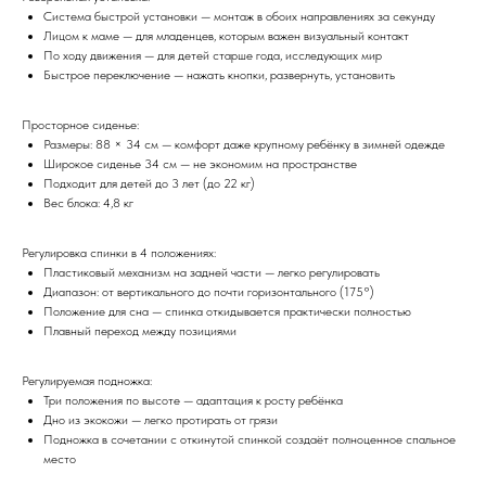
Система быстрой установки — монтаж в обоих направлениях за секунду
Лицом к маме — для младенцев, которым важен визуальный контакт
По ходу движения — для детей старше года, исследующих мир
Быстрое переключение — нажать кнопки, развернуть, установить
Просторное сиденье:
Размеры: 88 × 34 см — комфорт даже крупному ребёнку в зимней одежде
Широкое сиденье 34 см — не экономим на пространстве
Подходит для детей до 3 лет (до 22 кг)
Вес блока: 4,8 кг
Регулировка спинки в 4 положениях:
Пластиковый механизм на задней части — легко регулировать
Диапазон: от вертикального до почти горизонтального (175°)
Положение для сна — спинка откидывается практически полностью
Плавный переход между позициями
Регулируемая подножка:
Три положения по высоте — адаптация к росту ребёнка
Дно из экокожи — легко протирать от грязи
Подножка в сочетании с откинутой спинкой создаёт полноценное спальное
место