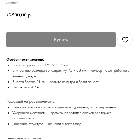
Adamex
79800,00
р.
Купить
Особенности модели:
Внешние размеры: 81 × 39 × 24 см
Внутренние размеры по матрасику: 75 × 33 см — комфортно для ребёнка в
зимней одежде
Высота бортов 24 см — защита от ветра и безопасность
Вес люльки: 4,7 кг
Кокосовый матрас в комплекте:
Наполнитель из кокосовой койры — натуральный, гипоаллергенный
Умеренная жёсткость — правильная ортопедическая поддержка
позвоночника
Дышащая структура — не накапливает влагу
Реверсивная установка: