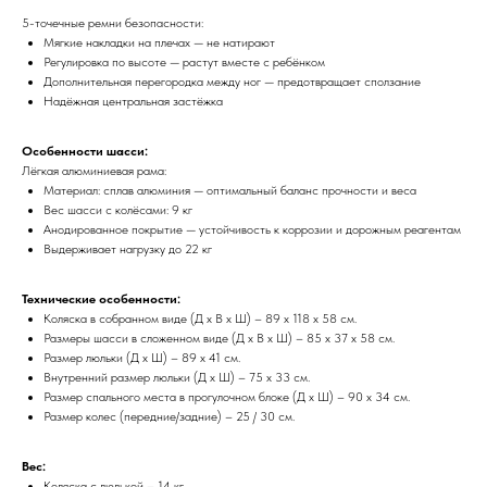
5-точечные ремни безопасности:
Мягкие накладки на плечах — не натирают
Регулировка по высоте — растут вместе с ребёнком
Дополнительная перегородка между ног — предотвращает сползание
Надёжная центральная застёжка
Особенности шасси:
Лёгкая алюминиевая рама:
Материал: сплав алюминия — оптимальный баланс прочности и веса
Вес шасси с колёсами: 9 кг
Анодированное покрытие — устойчивость к коррозии и дорожным реагентам
Выдерживает нагрузку до 22 кг
Технические особенности:
Коляска в собранном виде (Д х В х Ш) – 89 х 118 х 58 см.
Размеры шасси в сложенном виде (Д х В х Ш) – 85 х 37 х 58 см.
Размер люльки (Д х Ш) – 89 х 41 см.
Внутренний размер люльки (Д х Ш) – 75 х 33 см.
Размер спального места в прогулочном блоке (Д х Ш) – 90 х 34 см.
Размер колес (передние/задние) – 25 / 30 см.
Вес:
Коляска с люлькой – 14 кг.