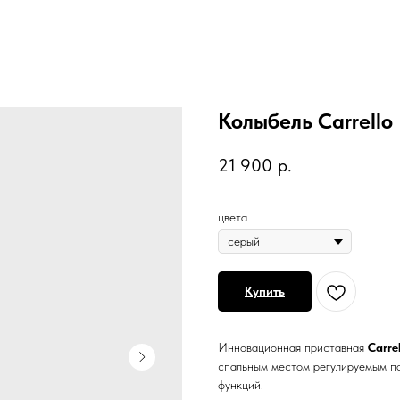
Колыбель Carrello
21 900
р.
цвета
Купить
Инновационная приставная
Carre
спальным местом регулируемым по
функций.