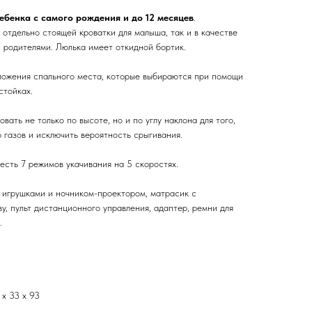
ебенка с самого рождения и до 12 месяцев
.
 отдельно стоящей кроватки для малыша, так и в качестве
 родителями. Люлька имеет откидной бортик.
ложения спального места, которые выбираются при помощи
стойках.
ать не только по высоте, но и по углу наклона для того,
 газов и исключить вероятность срыгивания.
есть 7 режимов укачивания на 5 скоростях.
3 игрушками и ночником-проектором, матрасик с
у, пульт дистанционного управления, адаптер, ремни для
.
 х 33 х 93