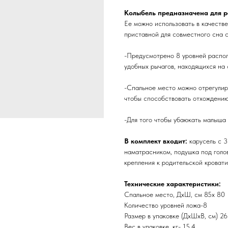
Колыбель предназначена для р
Ее можно использовать в качестве
приставной для совместного сна с
-Предусмотрено 8 уровней распо
удобных рычагов, находящихся на 
-Спальное место можно отрегулиров
чтобы способствовать отхождению
-Для того чтобы убаюкать малыша 
В комплект входит:
карусель с 
наматрасником, подушка под голов
крепления к родительской кровати
Технические характеристики:
Спальное место, ДхШ, см 85х 80
Количество уровней ложа-8
Размер в упаковке (ДхШхВ, см) 26
Вес в упаковке, кг- 15.4