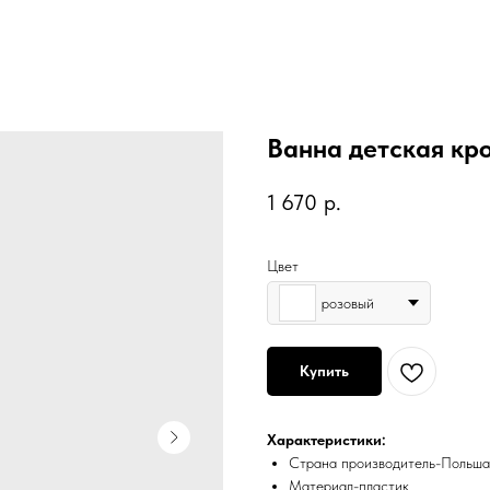
Ванна детская кро
1 670
р.
Цвет
розовый
Купить
Характеристики:
Страна производитель-Польша
Материал-пластик