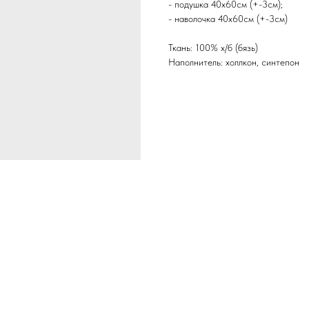
- подушка 40х60см (+-3см);
- наволочка 40х60см (+-3см)
Ткань: 100% х/б (бязь)
Наполнитель: холлкон, синтепон