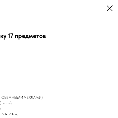
ку 17 предметов
к (со СЪЕМНЫМИ ЧЕХЛАМИ)
(+-5см);
;
у 60х120см;