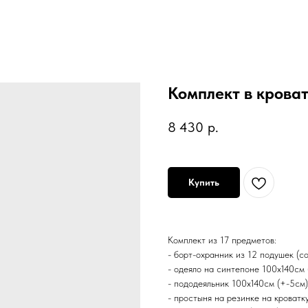
Комплект в кроват
8 430
р.
Купить
Комплект из 17 предметов:
- борт-охранник из 12 подуше
- одеяло на синтепоне 100х140см 
- пододеяльник 100х140см (+-5см)
- простыня на резинке на кроватк