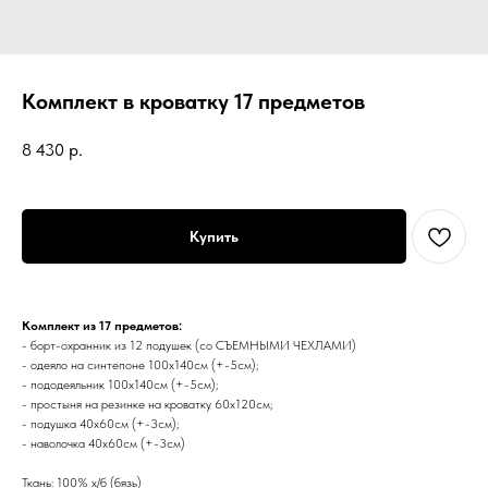
Комплект в кроватку 17 предметов
8 430
р.
Купить
Комплект из 17 предметов:
- борт-охранник из 12 подушек (со СЪЕМНЫМИ ЧЕХЛАМИ)
- одеяло на синтепоне 100х140см (+-5см);
- пододеяльник 100х140см (+-5см);
- простыня на резинке на кроватку 60х120см;
- подушка 40х60см (+-3см);
- наволочка 40х60см (+-3см)
Ткань: 100% х/б (бязь)