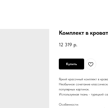
Комплект в кроват
12 319
р.
Купить
Яркий красочный комплект в крова
Необычное сочетание классическог
популярных картинок.
Используемая ткань - турецкий са
Особенности: