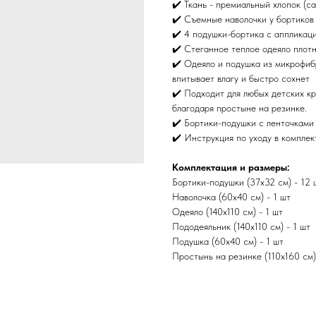
✔️ Ткань - премиальный хлопок (са
✔️ Съемные наволочки у бортиков
✔️ 4 подушки-бортика с аппликац
✔️ Стеганное теплое одеяло плот
✔️ Одеяло и подушка из микрофибр
впитывает влагу и быстро сохнет
✔️ Подходит для любых детских кр
благодаря простыне на резинке.
✔️ Бортики-подушки с ленточками 
✔️ Инструкция по уходу в комплек
Комплектация и размеры:
Бортики-подушки (37х32 см) - 12 
Наволочка (60х40 см) - 1 шт
Одеяло (140х110 см) - 1 шт
Пододеяльник (140х110 см) - 1 шт
Подушка (60х40 см) - 1 шт
Простынь на резинке (110х160 см)