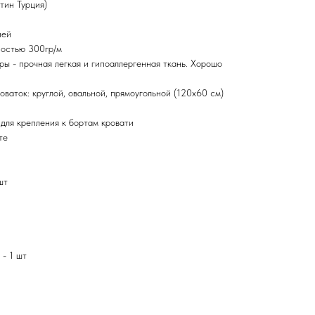
тин Турция)
ией
ностью 300гр/м
ы - прочная легкая и гипоаллергенная ткань. Хорошо
оваток: круглой, овальной, прямоугольной (120х60 см)
для крепления к бортам кровати
те
шт
 - 1 шт