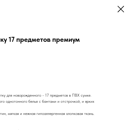
ку 17 предметов премиум
тку для новорожденного - 17 предметов в ПВХ сумке.
о однотонного белья с бантами и отстрочкой, и ярких
тин, мягкая и нежная гипоаллергенная хлопковая ткань.