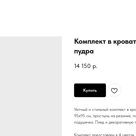
Комплект в кроват
пудра
14 150
р.
Купить
Уютный и стильный комплект в кро
95х95 см, простынь на резинке, п
подушечка. Плед и декоративную п
Комплект представлен в 4 цветах.