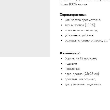
Ткань 100% хлопок.
Характеристики:
количество предметов: 6;
ткань: хлопок (100%);
наполнитель: синтепух;
украшение: рисунок;
размеры спального места, см: 
В комплекте:
бортик из 12 подушек;
подушка
наволочка;
плед-одеяло (95х95 см);
простынь на резинке;
декоративная подушечка.