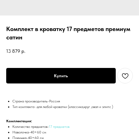
Комплект в кроватку 17 предметов премиум
сатин
13 879
р.
Купить
Страна производитель-Россия
Тип комплекта -для любой кроватки (классика,круг ,овал и элипс )
Комплектация:
Количество предметов-
17 предметов
Наволочка-40×60 см
Подушка-40×60 см