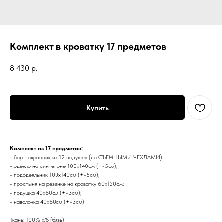
Комплект в кроватку 17 предметов
8 430
р.
Купить
Комплект из 17 предметов:
- борт-охранник из 12 подушек (со СЪЕМНЫМИ ЧЕХЛАМИ)
- одеяло на синтепоне 100х140см (+-5см);
- пододеяльник 100х140см (+-5см);
- простыня на резинке на кроватку 60х120см;
- подушка 40х60см (+-3см);
- наволочка 40х60см (+-3см)
Ткань: 100% х/б (бязь)