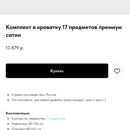
Комплект в кроватку 17 предметов премиум
сатин
13 879
р.
Купить
Страна производитель-Россия
Тип комплекта -для любой кроватки (классика,круг ,овал и элипс )
Комплектация:
Количество предметов-
17 предметов
Наволочка-40×60 см
Подушка-40×60 см