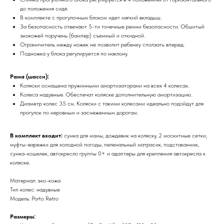
до положения сидя.
В комплекте с прогулочным блоком идет мягкий вкладыш.
За безопасность отвечают 5-ти точечные ремни безопасности. Обшитый
экокожей поручень (бампер) съемный и откидной.
Ограничитель между ножек не позволит ребенку сползать вперед.
Подножка у блока регулируется по наклону.
Рама (шасси):
Коляски оснащена пружинными амортизаторами на всех 4 колесах.
Колеса надувные. Обеспечат коляске дополнительную амортизацию.
Диаметр колес 35 см. Коляски с такими колесами идеально подойдут для
прогулок по неровным и заснеженным дорогам.
В комплект входит:
сумка для мамы, дождевик на коляску, 2 москитные сетки,
муфты-варежки для холодной погоды, пеленальный матрасик, подстаканник,
сумка-кошелек, автокресло группы 0+ и адаптеры для крепления автокресла к
коляске.
Материал: эко-кожа
Тип колес: надувные
Модель: Porto Retro
Размеры: