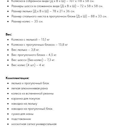
Коляска в собранном виде (Д х В х Ш) – 107 х 118 х 58 см.
Размеры шасси в сложенном виде (Д х В х Ш) – 72 х 58 х 58 см.
Размер люльки (Д х В х Ш) – 78 х 21 х 36 см.
Размер спального места в прогулочном блоке (Д х Ш) – 88 х 33 см.
Размер колес – 35 см.
Вес:
Коляска с люлькой – 15,1 кг
Коляска с прогулочным блоком – 15,8 кг
Вес люльки – 3,8 кг.
Вес прогулочного блока – 4,5 кг.
Вес шасси (без колес) – 7,3 кг.
Вес колес (4 шт.) – 4 кг.
Комплектация:
люлька и прогулочный блок
легкая алюминиевая рама
колеса из вспененной резины
корзина для покупок
накидка на люльку
накидка на прогулочный блок
сумка для мамы
подстаканник
москитная сетка универсальная