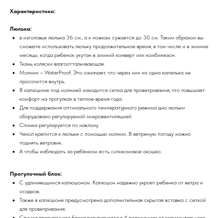
Характеристики:
Люлька:
в изголовье люлька 36 см., а к ножкам сужается до 30 см. Таким образом вы
сможете использовать люльку продолжительное время, в том числе и в зимние
месяцы, когда ребенок укутан в зимний конверт или комбинезон.
Ткань коляски влагоотталкивающая.
Молнии – WaterProof. Это означает, что через них ни одна капелька не
просочится внутрь.
В капюшоне под молнией находится сетка для проветривания, что повышает
комфорт на прогулках в теплое время года.
Для поддержания оптимального температурного режима дно люльки
оборудовано регулируемой микровентиляцией.
Спинка регулируется по наклону.
Чехол крепится к люльке с помощью молнии. В ветреную погоду можно
поднять ветровик.
А чтобы наблюдать за ребёнком есть силиконовое окошко.
Прогулочный блок:
С
удлиняющимся капюшоном. Капюшон надежно укроет ребенка от ветра и
осадков.
Также в капюшоне предусмотрена дополнительная скрытая вставка с сеткой
для проветривания.
Спинка прогулочного блока регулируется в 4 положениях от горизонтального