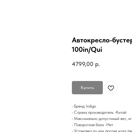
Автокресло-бустер
100in/Qui
4799,00
р.
Купить
• Бренд Indigo
• Страна производитель -Китай
• Максимально допустимый вес, кг
• Поворотная база -Нет
• Установка по или против хода д