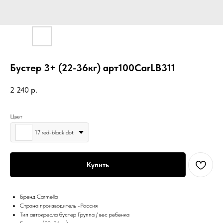
Бустер 3+ (22-36кг) арт100CarLB311
2 240
р.
Цвет
17 red-black dot
Купить
Бренд Carmella
Страна производитель -Россия
Тип автокресла бустер Группа / вес ребенка