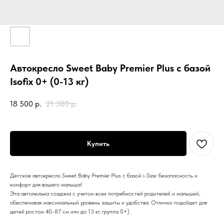
Автокресло Sweet Baby Premier Plus с базой
Isofix 0+ (0-13 кг)
18 500
р.
21 300
р.
Купить
Детское автокресло Sweet Baby Premier Plus c базой i-Size: безопасность и
комфорт для вашего малыша!
Эта автолюлька создана с учетом всех потребностей родителей и малышей,
обеспечивая максимальный уровень защиты и удобства. Отлично подойдет для
детей ростом 40-87 см или до 13 кг, группа 0+).