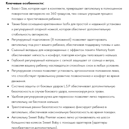
Ключевые особенности:
База i-Size, которая идет в комплекте, превращает автолюльку в полноценное
поворотное автокресло на 360 градусов, тем самым упрощая процесс
посадки и пристегивания ребенка.
Также база оснащена креплениями Isofix для простой и надежной установки
и регулируемой опорной ножкой, которая обеспечит дополнительную
стабильность автокресла.
Регулируемый подголовник (8 положений) позволяет адаптировать
автолюльку под рост вашего ребенка, обеспечивая поддержку головы и шеи.
Съемный вкладыш для новорожденных с эффектом памяти Memory foam
обеспечивает мягкость и комфорт, повторяя контуры тела вашего малыша.
Глубокий регулируемый капюшон с сеткой защищает от солнца и ветра,
позволяя вашему ребенку наслаждаться спокойным сном в любых условиях.
Регулируемая спинка позволяет установить эргономичное положение лежа,
что способствует правильному развитию позвоночника и комфорт во время
движения.
Система защиты от боковых ударов L.S.P обеспечивает дополнительную
безопасность в случае бокового удара, минимизируя риск травм.
Удобная регулируемая ручка для переноски позволяет легко переносить
автолюльку, не беспокоя малыша.
Трехточечные ремни безопасности надежно фиксируют ребенка в
автолюльки, обеспечивая максимальную безопасность во время поездки.
Автолюльку Sweet Baby Premier можно легко устанавливать на шасси
большинства колясок Sweet Baby с помощью адаптеров (адаптеры
приобретаются дополнительно).