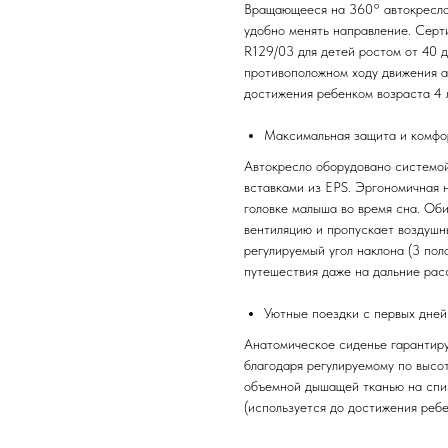
Вращающееся на 360° автокресло 
удобно менять направление. Сер
R129/03 для детей ростом от 40 д
противоположном ходу движения а
достижения ребенком возраста 4 л
Максимальная защита и комфо
Автокресло оборудовано системой 
вставками из EPS. Эргономичная 
головке малыша во время сна. Об
вентиляцию и пропускает воздушн
регулируемый угол наклона (3 по
путешествия даже на дальние рас
Уютные поездки с первых дней
Анатомическое сиденье гарантир
благодаря регулируемому по высо
объемной дышащей тканью на спи
(используется до достижения ребе