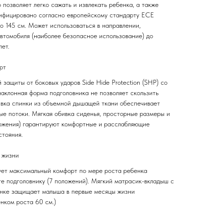
позволяет легко сажать и извлекать ребенка, а также
тифицировано согласно европейскому стандарту ECE
о 145 см. Может использоваться в направлении,
втомобиля (наиболее безопасное использование) до
ет.
рт
защиты от боковых ударов Side Hide Protection (SHP) со
наклонная форма подголовника не позволяет скользить
ивка спинки из объемной дышащей ткани обеспечивает
ые потоки. Мягкая обивка сиденья, просторные размеры и
ложения) гарантируют комфортные и расслабляющие
стояния.
 жизни
ует максимальный комфорт по мере роста ребенка
те подголовнику (7 положений). Мягкий матрасик-вкладыш с
нке защищает малыша в первые месяцы жизни
нком роста 60 см.)