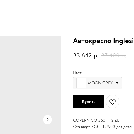
Автокресло Ingles
33 642
р.
37 400
р.
Цвет
MOON GREY
Купить
COPERNICO 360° I-SIZE
Стандарт ECE R129/03 для детей 