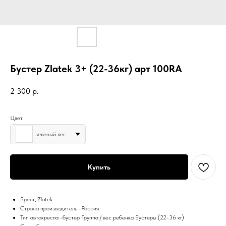
Бустер Zlatek 3+ (22-36кг) арт 100RA
2 300
р.
Цвет
зеленый лес
Купить
Бренд Zlatek
Страна производитель -Россия
Тип автокресла -бустер Группа / вес ребенка Бустеры (22-36 кг)