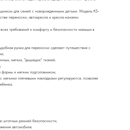
щником для семей с новорожденными детьми. Модель KS-
стве переноски, автокресла и кресла-качалки.
 всех требований к комфорту и безопасности малыша в
и удобная ручка для переноски сделают путешествия с
ми;
енных, мягких, "дышащих" тканей;
;
 формы и мягким подголовником;
с мягкими плечевыми накладками регулируются, позволяя
ебенка.
ью штатных ремней безопасности;
ижения автомобиля;