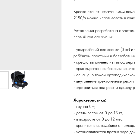
Кресло станет незаменимым помо
2150/а можно использовать в каче
Автолюлька разработана с учетом
первый год его жизни:
- ультралёгкий вес люльки (3 кг) 
ребёнком простыми и беззаботны
- кресло выполнено из гипоаллерг
- ярко выраженная боковая защита
- оснащено ложем ортопедической
- внутренние трёхточечные ремни 
подстроиться под рост и одежду р
Характеристики:
- группа 0+;
- детям весом от 0 до 13 кг;
- в возрасте от 0 до 12 мес;
- крепится в автомобиле с помощ
- устанавливается против хода дв