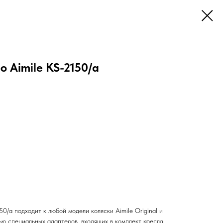
o Aimile KS-2150/a
50/а подходит к любой модели коляски Aimile Original и
ю специальных адаптеров, входящих в комплект кресла.