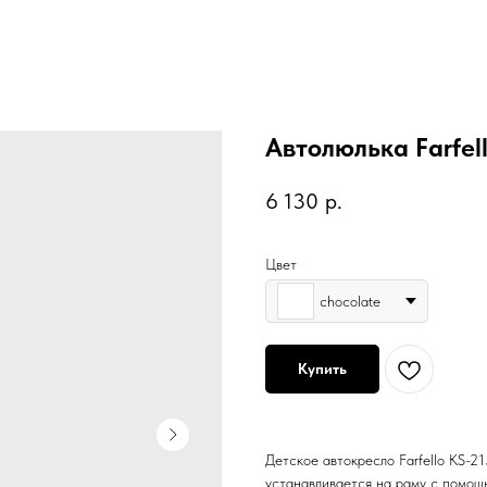
Автолюлька Farfell
6 130
р.
Цвет
chocolate
Купить
Детское автокресло Farfello KS-21
устанавливается на раму с помощь