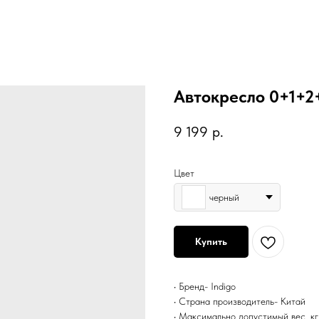
Автокресло 0+1+2+3
9 199
р.
Цвет
черный
Купить
• Бренд- Indigo
• Страна производитель- Китай
• Максимально допустимый вес, кг