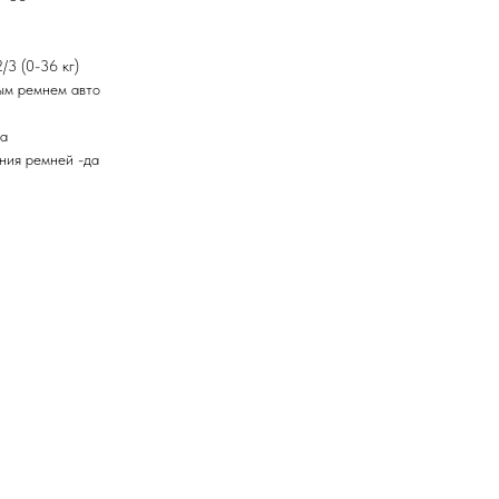
2/3 (0-36 кг)
ным ремнем авто
да
ния ремней -да