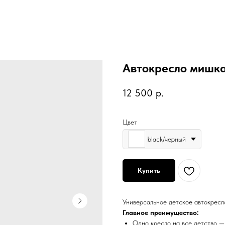
Автокресло мишка 
12 500
р.
Цвет
black/черный
Купить
Универсальное детское автокресло 
Главное преимущество:
Одно кресло на все детство — 