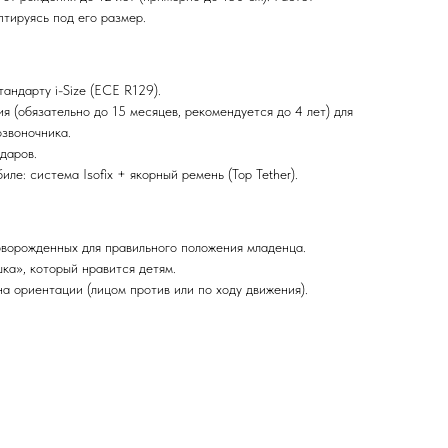
птируясь под его размер.
андарту i-Size (ECE R129).
я (обязательно до 15 месяцев, рекомендуется до 4 лет) для
звоночника.
даров.
ле: система Isofix + якорный ремень (Top Tether).
ворожденных для правильного положения младенца.
а», который нравится детям.
а ориентации (лицом против или по ходу движения).