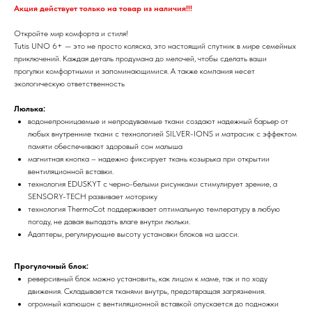
Акция действует только на товар из наличия!!!
Откройте мир комфорта и стиля!
Tutis UNO 6+ — это не просто коляска, это настоящий спутник в мире семейных
приключений. Каждая деталь продумана до мелочей, чтобы сделать ваши
прогулки комфортными и запоминающимися. А также компания несет
экологическую ответственность
Люлька:
водонепроницаемые и непродуваемые ткани создают надежный барьер от
любых внутренние ткани с технологией SILVER-IONS и матрасик с эффектом
памяти обеспечивают здоровый сон малыша
магнитная кнопка – надежно фиксирует ткань козырька при открытии
вентиляционной вставки.
технология EDUSKYT с черно-белыми рисунками стимулирует зрение, а
SENSORY-TECH развивает моторику
технология ThermoCot поддерживает оптимальную температуру в любую
погоду, не давая выпадать влаге внутри люльки.
Адаптеры, регулирующие высоту установки блоков на шасси.
Прогулочный блок:
реверсивный блок можно установить, как лицом к маме, так и по ходу
движения. Складывается тканями внутрь, предотвращая загрязнения.
огромный капюшон с вентиляционной вставкой опускается до подножки