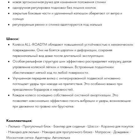
новая эргономичная ручка для изменения положения спинки
одноручная регулировка подножки без лишних кнопок
закрытые боковые части и удлиненный капюшон оберегают от ветра и
солнца
регулируемые ремни и спинка адаптируются под малыша
Шасси:
Колёса ALL-ROADTM обладают повышенной устойчивостью к механическим
повреждениям. Они не боятся царапин и деформации, сохраняя
первоначальный вид даже после длительной эксплуатации.
Особая рельефная структура шин эффективно распределяет нагрузку, делая
управление коляской лёгким и плавным. Встроенные подшипники
обеспечивают мягкий ход по любой поверхности.
Улучшенная передняя вилка с интегрированной подвеской мгновенно
поглощает удары при наезде на препятствия. Это особенно важно при
преодолении бордюров и неровностей.
Каждое колесо оснащено собственной системой амортизации. Это
позволяет максимально эффективно гасить вибрации и удары, возникающие
при движении по гравию или брусчатке.
Комплектация:
• Люлька • Прогулочный блок • Бампер для сиденья • Шасси • Корзина для покупок
• Накидка для люльки • Накидка для прогулочного блока • Матрасик • Дождевик •
Москитная сетка• Адаптеры• Автолюлька