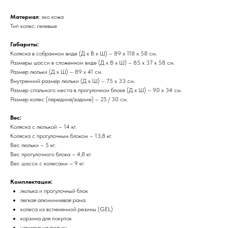
Материал
: эко кожа
Тип колес: гелевые
Габариты:
Коляска в собранном виде (Д х В х Ш) – 89 х 118 х 58 см.
Размеры шасси в сложенном виде (Д х В х Ш) – 85 х 37 х 58 см.
Размер люльки (Д х Ш) – 89 х 41 см.
Внутренний размер люльки (Д х Ш) – 75 х 33 см.
Размер спального места в прогулочном блоке (Д х Ш) – 90 х 34 см.
Размер колес (передние/задние) – 25 / 30 см.
Вес:
Коляска с люлькой – 14 кг.
Коляска с прогулочным блоком – 13,8 кг.
Вес люльки – 5 кг.
Вес прогулочного блока – 4,8 кг.
Вес шасси с колесами – 9 кг.
Комплектация:
люлька и прогулочный блок
легкая алюминиевая рама
колеса из вспененной резины (GEL)
корзина для покупок
накидка на люльку