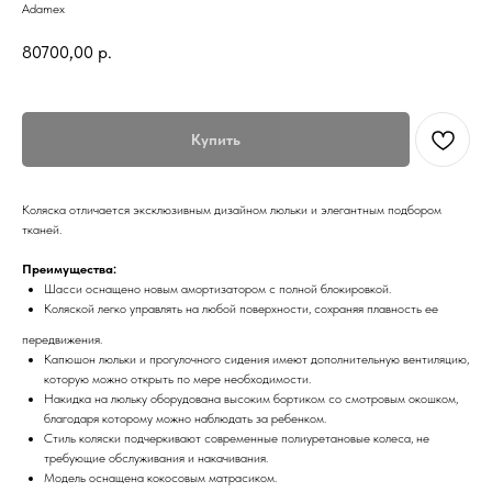
Adamex
80700,00
р.
Купить
Коляска отличается эксклюзивным дизайном люльки и элегантным подбором
тканей.
Преимущества:
Шасси оснащено новым амортизатором с полной блокировкой.
Коляской легко управлять на любой поверхности, сохраняя плавность ее
передвижения.
Капюшон люльки и прогулочного сидения имеют дополнительную вентиляцию,
которую можно открыть по мере необходимости.
Накидка на люльку оборудована высоким бортиком со смотровым окошком,
благодаря которому можно наблюдать за ребенком.
Стиль коляски подчеркивают современные полиуретановые колеса, не
требующие обслуживания и накачивания.
Модель оснащена кокосовым матрасиком.