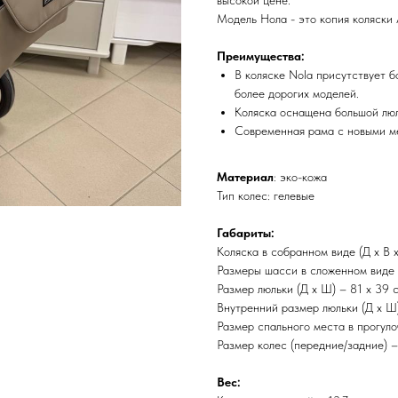
высокой цене.
Модель Нола - это копия коляски 
Преимущества:
В коляске Nola присутствует 
более дорогих моделей.
Коляска оснащена большой люл
Современная рама с новыми м
Материал
: эко-кожа
Тип колес: гелевые
Габариты:
Коляска в собранном виде (Д х В х
Размеры шасси в сложенном виде (
Размер люльки (Д х Ш) – 81 х 39 с
Внутренний размер люльки (Д х Ш)
Размер спального места в прогуло
Размер колес (передние/задние) –
Вес: