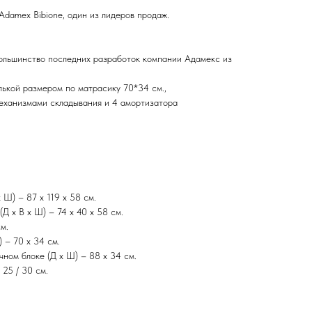
Adamex Bibione, один из лидеров продаж.
большинство последних разработок компании Адамекс из
ькой размером по матрасику 70*34 см.,
еханизмами складывания и 4 амортизатора
 Ш) – 87 х 119 х 58 см.
Д х В х Ш) – 74 х 40 х 58 см.
м.
 – 70 х 34 см.
чном блоке (Д х Ш) – 88 х 34 см.
 25 / 30 см.