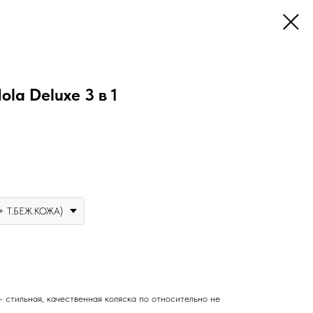
la Deluxe 3 в 1
+ Т.БЕЖ.КОЖА)
 стильная, качественная коляска по относительно не