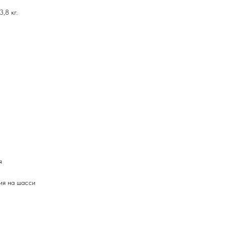
,8 кг.
я
ия на шасси