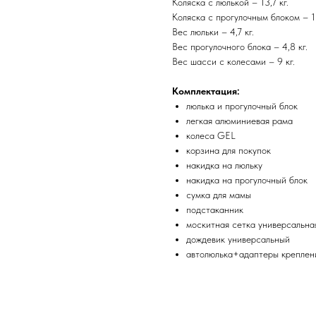
Коляска с люлькой – 13,7 кг.
Коляска с прогулочным блоком – 13
Вес люльки – 4,7 кг.
Вес прогулочного блока – 4,8 кг.
Вес шасси с колесами – 9 кг.
Комплектация:
люлька и прогулочный блок
легкая алюминиевая рама
колеса GEL
корзина для покупок
накидка на люльку
накидка на прогулочный блок
сумка для мамы
подстаканник
москитная сетка универсальна
дождевик универсальный
автолюлька+адаптеры креплен