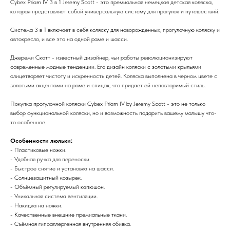
Cybex Priam IV 3 в 1 Jeremy Scott - это премиальная немецкая детская коляска,
которая представляет собой универсальную систему для прогулок и путешествий.
Система 3 в 1 включает в себя коляску для новорожденных, прогулочную коляску и
автокресло, и все это на одной раме и шасси.
Джереми Скотт - известный дизайнер, чьи работы революционизируют
современные модные тенденции. Его дизайн коляски с золотыми крыльями
олицетворяет чистоту и искренность детей. Коляска выполнена в черном цвете с
золотыми акцентами на раме и спицах, что придает ей неповторимый стиль.
Покупка прогулочной коляски Cybex Priam IV by Jeremy Scott - это не только
выбор функциональной коляски, но и возможность подарить вашему малышу что-
то особенное.
Особенности люльки:
- Пластиковые ножки.
- Удобная ручка для переноски.
- Быстрое снятие и установка на шасси.
- Солнцезащитный козырек.
- Объёмный регулируемый капюшон.
- Уникальная система вентиляции.
- Накидка на ножки.
- Качественные внешние премиальные ткани.
- Съёмная гипоаллергенная внутренняя обивка.