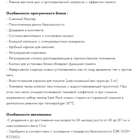
- Ровное жесткое дно и ортопедический матрасик с эффектом памяти.
Особенности прогулочного блока :
- Съёмный бампер.
- Пятиточечные ремни безопасности.
- Дождевик в комплекте.
- Система вентиляции и смотровое окошко.
- Большой капюшон с солнцезащитным козырьком.
- Удобный карман для мелочей.
- Регулируемая подножка.
- Регулируемая спинка, раскладывающая в горизонтальное положение.
- Кнопки для установки блока обладают функцией памяти.
- Реверсивное сиденье можно устанавливать как по ходу движения, так и против
него.
- Вместительная корзина для покупок (максимальный вес груза до 5 кг).
- Тканевые чехлы коляски текстильные, с водоотталкивающей пропиткой. При
этом они легко очищаются влажной тканевой салфеткой, а при сильном
загрязнении набор чехлов Seat Pack можно стирать в стиральной машине в
деликатном режиме при температуре 30°С.
Особенности автолюльки:
-С рождения и до достижения ими возраста 24 месяца, роста от 45 до 87 см и
максимального веса 13 кг.
- Одобрено в соответствии с последним стандартом безопасности ЕЭК ООН
R129/03.