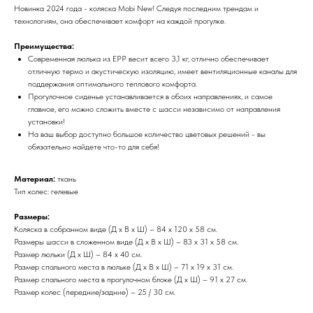
Новинка 2024 года - коляска Mobi New! Следуя последним трендам и
технологиям, она обеспечивает комфорт на каждой прогулке.
Преимущества:
Современная люлька из EPP весит всего 3,1 кг, отлично обеспечивает
отличную термо и акустическую изоляцию, имеет вентиляционные каналы для
поддержания оптимального теплового комфорта.
Прогулочное сиденье устанавливается в обоих направлениях, и самое
главное, его можно сложить вместе с шасси независимо от направления
установки!
На ваш выбор доступно большое количество цветовых решений - вы
обязательно найдете что-то для себя!
Материал:
ткань
Тип колес: гелевые
Размеры:
Коляска в собранном виде (Д х В х Ш) – 84 х 120 х 58 см.
Размеры шасси в сложенном виде (Д х В х Ш) – 83 х 31 х 58 см.
Размер люльки (Д х Ш) – 84 х 40 см.
Размер спального места в люльке (Д х В х Ш) – 71 х 19 х 31 см.
Размер спального места в прогулочном блоке (Д х Ш) – 91 х 27 см.
Размер колес (передние/задние) – 25 / 30 см.