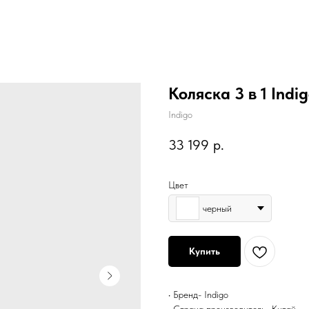
Коляска 3 в 1 Indig
Indigo
33 199
р.
Цвет
черный
Купить
• Бренд- Indigo