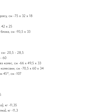
расу, см -75 х 32 х 18
 42 х 25
блока, см -93,5 х 33
 см- 20,5 - 28,5
 - 60
з колес, см -66 х 49,5 х 33
 колесами, см -70,5 х 60 х 34
ом 45°, см -107
5
), кг -11,35
а), кг -11,3