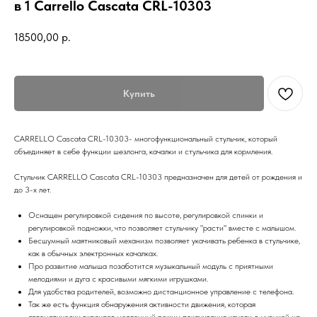
в 1 Сarrello Cascata CRL-10303
18500,00
р.
Купить
CARRELLO Cascata CRL-10303- многофункциональный стульчик, который
объединяет в себе функции шезлонга, качалки и стульчика для кормления.
Стульчик CARRELLO Cascata CRL-10303 предназначен для детей от рождения и
до 3-х лет.
Оснащен регулировкой сидения по высоте, регулировкой спинки и
регулировкой подножки, что позволяет стульчику "расти" вместе с малышом.
Бесшумный маятниковый механизм позволяет укачивать ребенка в стульчике,
как в обычных электронных качалках.
Про развитие малыша позаботится музыкальный модуль с приятными
мелодиями и дуга с красивыми мягкими игрушками.
Для удобства родителей, возможно дистанционное управление с телефона.
Так же есть функция обнаружения активности движения, которая
автоматически включает медленный режим покачивания качели с музыкой на